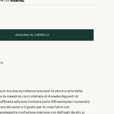
6 €
con
AGGIUNGI AL CARRELLO
7H3
x
ivo tra due eccellenze toscane: la storica arte della
 e la maestria cioccolatiera di Amedei.Appunti di
affinata edizione limitata (solo 500 esemplari numerati)
ere dei sensi e il gusto per le cose fatte con
 unelegante confezione marrone con dettagli dorati, si