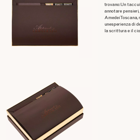
trovano:Un taccuin
annotare pensieri,
Amedei Toscana, re
unesperienza di d
la scrittura e il c