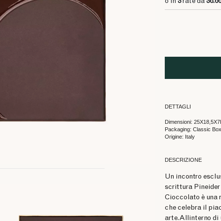
o in
3
rate da
36.6
DETTAGLI
Dimensioni: 25X18,5X
Packaging: Classic Bo
Origine: Italy
DESCRIZIONE
Un incontro esclus
scrittura Pineider
Cioccolato è una r
che celebra il piac
arte.Allinterno di