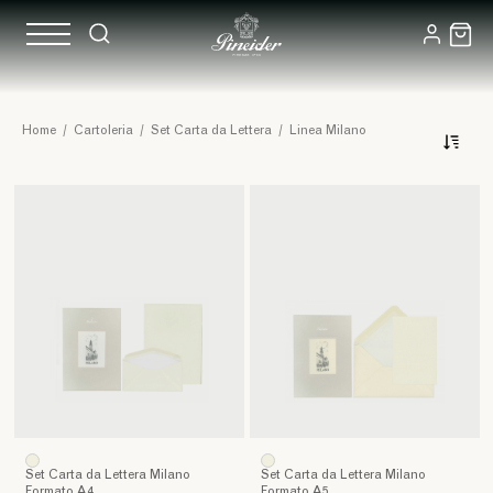
Linea
Home
/
Cartoleria
/
Set Carta da Lettera
/
Linea Milano
Milano
Carta
vergata
e
filigranata
Pineider,
taglio
netto.
Cartoncini
vergati,
taglio
netto.
Buste
foderate
con
Set Carta da Lettera Milano
Set Carta da Lettera Milano
carta
Formato A4
Formato A5