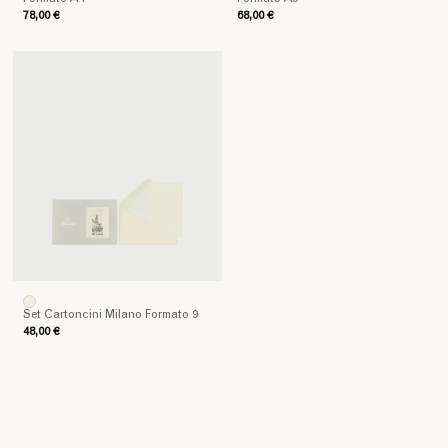
velina
78,00 €
68,00 €
bianca
e
personalizzate
Pineider
a
secco.
Colori:
bianco
e
avorio
Set Cartoncini Milano Formato 9
48,00 €