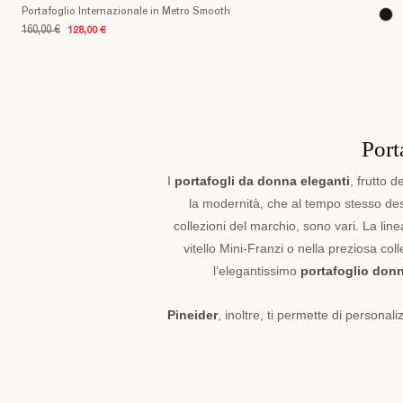
chi
Portafoglio Internazionale in Metro Smooth
lo
160,00 €
128,00 €
possiede.
Proprio
per
questo
Pineider
Port
ha
creato
I
portafogli da donna eleganti
, frutto d
una
linea
la modernità, che al tempo stesso des
di
collezioni del marchio, sono vari. La line
portafogli
vitello Mini-Franzi o nella preziosa c
da
l’elegantissimo
portafoglio don
donna
in
pelle
Pineider
, inoltre, ti permette di persona
artigianali
,
che
impreziosiscono
lo