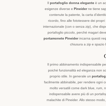
stile
Il
portafoglio donna elegante
è un ac
e
esigenze diverse e
Pineider
ne tiene sa
soddisfano
contenute la patente, la carta d’identità
le
ricordo, fino alle fototessere dei propri
esigenze
di
internazionale (con o senza zip), che disp
ogni
portafoglio piccolo, perché magari dev
persona.
portamonete Pineider
incarna questi req
La
chiusura a zip e spazio b
meticolosa
attenzione
ai
dettagli
Il primo abbinamento indispensabile pe
e
poiché funzionalità ed eleganza non son
la
qualità
proprio stile. In generale un
portafog
senza
facilmente abbinabile, per rendere ogni 
tempo
molto versatili come dark blue, rum, ne
con
indispensabile avere più di un portafo
cui
malachite di Pineider. Allo stesso modo,
sono
realizzati