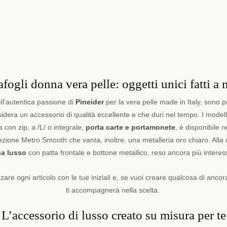
afogli donna vera pelle: oggetti unici fatti a
ell’autentica passione di
Pineider
per la vera pelle made in Italy, sono 
idera un accessorio di qualità eccellente e che duri nel tempo
.
I
modelli
a con zip, a /L/ o integrale,
porta carte e portamonete
, è disponibile n
ollezione Metro Smooth che vanta, inoltre, una metalleria oro chiaro. Al
na lusso
con patta frontale e bottone metallico, reso ancora più interes
lizzare ogni articolo con le tue iniziali e, se vuoi creare qualcosa di an
ti accompagnerà nella scelta.
L’accessorio di lusso creato su misura per te