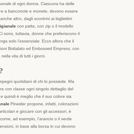
sonale di ogni donna. Ciascuna ha delle
oltre a banconote e monete, devono essere
nche altro, dagli scontrini ai bigliettini
igianale
con patta, con zip o il modello
i sono, tuttavia, donne che preferiscono il
a solo l’essenziale. Ecco allora che il
llezioni Bottalato ed Embossed Empress, con
la vita di tutti i giorni.
?
 impegni quotidiani di chi lo possiede. Ma
re con classe ogni singolo dettaglio del
e quindi è meglio che il suo colore sia
anale
Pineider propone, infatti, colorazioni
rticolari e giocare con gli accessori, è
 come, ad esempio, l’arancio o il verde
ensioni, in base alla borsa in cui devono