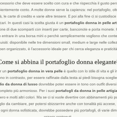
cessorio che deve essere scelto con cura e che rispecchia il gusto per
pientemente conto. A molte donne serve la capienza: nel portafoglio, 
, le carte di credito e varie altre tessere. E poi alla fine ci si custodisce a
 cari. In questi casi la scelta giusta è un
portafoglio donna in pelle art
one di due scomparti con inserti per carte, banconote e porta monete. C
e entrare in una borsa mini o perchè semplicemente vogliono che conteng
uisiti: disponibile nelle tre dimensioni small, medium e large nelle co
en organizzato, è l'accessorio ideale per chi cerca eleganza e praticità nel
Come si abbina il portafoglio donna elegante
r un
portafoglio donna in vera pelle
è quello con lo stile di vita e gli
o in contrasto, per essere raffinate dalla testa ai piedi bisogna sceglie
lio da donna di lusso
dovrebbe poter essere in tono con outfit diversi 
completo più armonioso. Per i suoi
portafogli da donna in pelle artigi
ro e molti altri colori
.
Ma se ci si vuole divertire con abbinamenti più pa
glio da cambiare, per potersi sbizzarrire anche con tonalità più accese,
 ogni donna sofisticata, dovrebbe possedere più portafogli, di varie dim
essere contenuti.