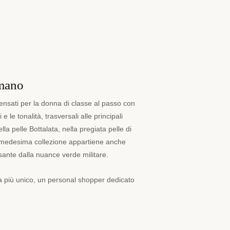
 mano
pensati per la donna di classe al passo con
 e le tonalità, trasversali alle principali
ella pelle Bottalata, nella pregiata pelle di
la medesima collezione appartiene anche
sante dalla nuance verde militare.
cora più unico, un personal shopper dedicato