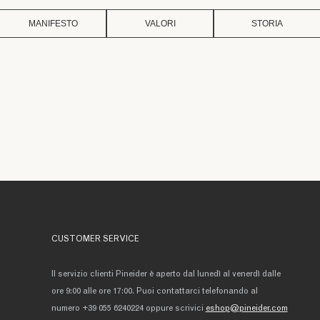
MANIFESTO
VALORI
STORIA
CUSTOMER SERVICE
Il servizio clienti Pineider è aperto dal lunedì al venerdì dalle
ore 9:00 alle ore 17:00. Puoi contattarci telefonando al
numero +39 055 6240224 oppure scrivici
eshop@pineider.com