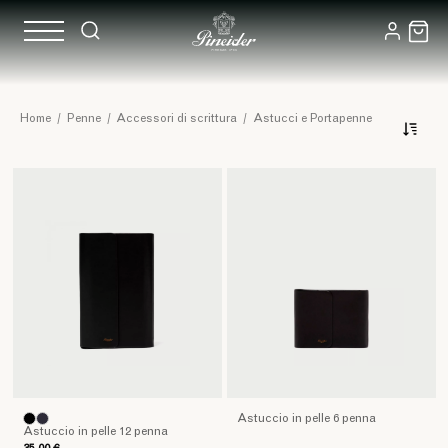
Astucci
Home
/
Penne
/
Accessori di scrittura
/
Astucci e Portapenne
e
Portapenne
in
pelle
Astuccio in pelle 6 penna
Astuccio in pelle 12 penna