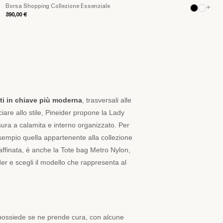
Borsa Shopping Collezione Essenziale
+
390,00 €
ati in chiave più moderna
, trasversali alle
ciare allo stile, Pineider propone la Lady
sura a calamita e interno organizzato. Per
empio quella appartenente alla collezione
finata, è anche la Tote bag Metro Nylon,
der e scegli il modello che rappresenta al
e possiede se ne prende cura, con alcune