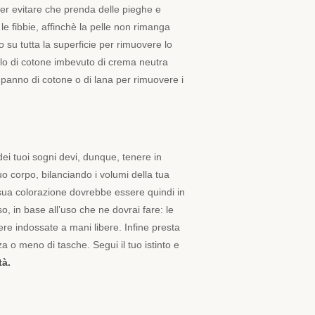
per evitare che prenda delle pieghe e
le fibbie, affinchè la pelle non rimanga
su tutta la superficie per rimuovere lo
olo di cotone imbevuto di crema neutra
n panno di cotone o di lana per rimuovere i
ei tuoi sogni devi, dunque, tenere in
tuo corpo, bilanciando i volumi della tua
la sua colorazione dovrebbe essere quindi in
o, in base all’uso che ne dovrai fare: le
re indossate a mani libere. Infine presta
 o meno di tasche. Segui il tuo istinto e
tà.