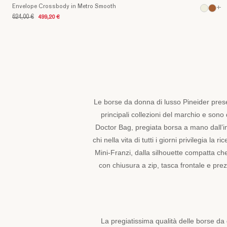
esprimere
Envelope Crossbody in Metro Smooth
+
il
624,00 €
499,20 €
proprio
stile
e
sentirsi
sempre
a
proprio
Le borse da donna di lusso Pineider pre
agio.
Ogni
principali collezioni del marchio e sono 
borsa
Doctor Bag, pregiata borsa a mano dall’in
è
chi nella vita di tutti i giorni privilegia la 
un
Mini-Franzi, dalla silhouette compatta 
capolavoro
con chiusura a zip, tasca frontale e prezio
unico,
un
simbolo
di
pratica
raffinatezza
La pregiatissima qualità delle borse da