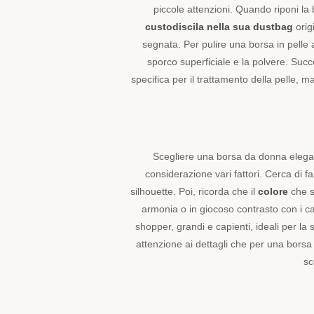
che
piccole attenzioni. Quando riponi la
ti
custodiscila nella sua dustbag
origi
accompagnerà
segnata. Per pulire una borsa in pelle
in
sporco superficiale e la polvere. Suc
ogni
occasione,
specifica per il trattamento della pelle, 
dalla
giornata
lavorativa,
al
tempo
Scegliere una borsa da donna elegant
libero.
considerazione vari fattori. Cerca di f
Più
silhouette. Poi, ricorda che il
colore
che sc
che
armonia o in giocoso contrasto con i cap
un
semplice
shopper, grandi e capienti, ideali per la 
accessorio,
attenzione ai dettagli che per una borsa
una
sc
borsa
da
donna
artigianale