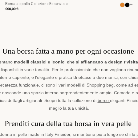
Borsa a spalla Collezione Essenziale
+
290,00 €
Una borsa fatta a mano per ogni occasione
sentano
modelli classici e iconici che si affiancano a design rivisit
disponibili in varie tonalità. Per le professioniste che non vogliono rinun
terno capiente, e l’elegante e pratica Briefcase a due manici, con chiu
ricercatezza funzionale, ci sono i vari modelli di
Shopping bag
, come ad es
che nasconde uno spazio interno sorprendentemente ampio. Comoda e raf
si dettagli artigianali. Scopri tutta la collezione di
borse
eleganti Pinei
meglio la tua unicità.
Prenditi cura della tua borsa in vera pelle
 donna in pelle made in Italy Pineider, si mantiene più a lungo se chi l