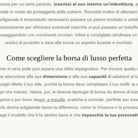
 borsa per un certo periodo,
inserisci al suo interno un’imbottitura
, 
nale in modo da proteggerla dalla polvere. Ricordati inoltre di allentare 
 artigianale è innanzitutto necessario passare un panno morbido e umido 
cessivamente per eliminare eventuali macchie si può passare un batuff
massaggiandolo con movimenti circolari. Infine è consigliato strofinare u
residui di prodotto e dare alla borsa un aspetto lucente e morbido.
Come scegliere la borsa di lusso perfetta
e in vera pelle può essere una sfida impegnativa. Per trovare quella d
are attenzione alla sua
dimensione
e alla sua
capacità
di adattarsi al 
egli riflette il tuo stile, poichè la borsa deve completare il tuo outfit: 
i che indossi. Valuta, poi, le diverse tipologie di borsa da donna di luss
spesa o per brevi viaggi;
a tracolla
, pratiche e comode, perfette per esse
 da donna artigianale fanno la differenza, come la chiusura e la presenza
egli il modello che ti fa sentire bene e che
rispecchia la tua personali