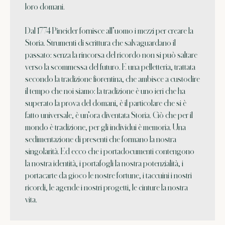
loro domani.
Dal 1774 Pineider fornisce all’uomo i mezzi per creare la
Storia. Strumenti di scrittura che salvaguardano il
passato: senza la rincorsa del ricordo non si può saltare
verso la scommessa del futuro. E una pelletteria, trattata
secondo la tradizione fiorentina, che ambisce a custodire
il tempo che noi siamo: la tradizione è uno ieri che ha
superato la prova del domani, è il particolare che si è
fatto universale, è un’ora diventata Storia. Ciò che per il
mondo è tradizione, per gli individui è memoria. Una
sedimentazione di presenti che formano la nostra
singolarità. Ed ecco che i portadocumenti contengono
la nostra identità, i portafogli la nostra potenzialità, i
portacarte da gioco le nostre fortune, i taccuini i nostri
ricordi, le agende i nostri progetti, le cinture la nostra
vita.