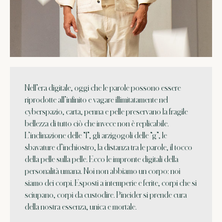
Nell’era digitale, oggi che le parole possono essere
riprodotte all’infinito e vagare illimitatamente nel
cyberspazio, carta, penna e pelle preservano la fragile
bellezza di tutto ciò che invece non è replicabile.
L’inclinazione delle “l”, gli arzigogoli delle “g”, le
sbavature d’inchiostro, la distanza tra le parole, il tocco
della pelle sulla pelle. Ecco le impronte digitali della
personalità umana. Noi non abbiamo un corpo: noi
siamo dei corpi. Esposti a intemperie e ferite, corpi che si
sciupano, corpi da custodire. Pineider si prende cura
della nostra essenza, unica e mortale.