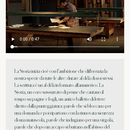
La Storia inizia cioè con l’ambizione che differenzia la
nostra specie da tutte le altre: durare al di là di noi stessi.
La scrittura è un al di là in formato alfanumerico. La
Storia, un coro sussurrato di penne che cantano il
tempo su pagine e fogli, un antico balletto di lettere
diretto dalla punteggiatura: parole che si bloccano per
una domanda e poi ripartono con la rinnovata sicurezza
di una maiuscola, parole che indugiano per una virgola,
parole che dopo un accapo si buttano nell’abisso del