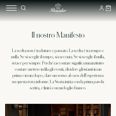
Il nostro Manifesto
La scelta non è tra futuro e passato. La scelta è tra tempo e
nulla. Se si sceglie il tempo, si racconta. Se si sceglie il nulla,
si tace per sempre. Perché raccontare significa innanzitutto
contare: mettere in fila gli eventi, dividere gli istanti in un
prima e in un dopo, dare un senso al caos dell’esperienza
su questa terra informe. La Storia inizia con la prima parola
scritta, e finirà con un foglio bianco.