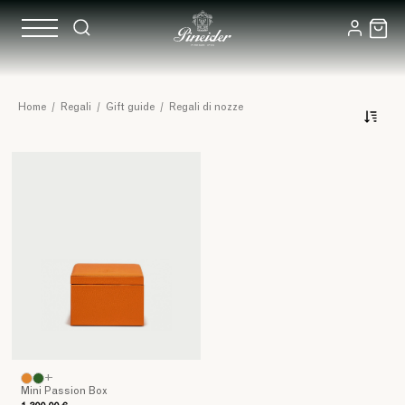
Regali
Home
/
Regali
/
Gift guide
/
Regali di nozze
per
il
Matrimonio
di
Lusso
+
Mini Passion Box