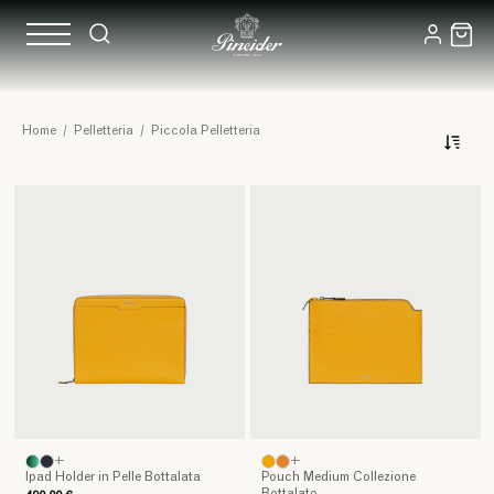
Piccola
Home
/
Pelletteria
/
Piccola Pelletteria
Pelletteria:
L’artigiano
Resistenza,
portafogli
eleganza,
in
leggerezza
e
tasca
e
accessori
funzionalità
definiscono
la
collezione
di
piccola
pelletteria
Pineider.
Esplora
+
+
la
Ipad Holder in Pelle Bottalata
Pouch Medium Collezione
nostra
Bottalato