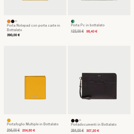
quotidiane.
E
per
completare
+
il
Porta Pc in bottalato
Porta Notepad con porta carte in
Bottalato
tuo
123,00 €
98,40 €
390,00 €
stile
con
un
tocco
distintivo,
scopri
i
nostri
eleganti
portachiavi.
Con
Pineider,
la
tua
+
Portafoglio Multiple in Bottalato
Portadocumenti in Bottalato
piccola
256,00 €
204,80 €
384,00 €
307,20 €
pelletteria