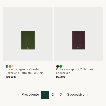
si
trasforma
in
un'opera
d'arte
funzionale,
perfetta
per
ogni
occasione
e
circostanza.
+
+
Cover per agenda Pineider
Porta Passaporto Collezione
Collezione Bottalato 17x24cm
Essenziale
190,00 €
99,00 €
← Precedente
1
2
3
Successivo →