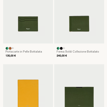
con
raffinati
accessori
in
pelle
,
inclusi
porta
documenti
e
porta
+
+
Portacarte in Pelle Bottalata
Ferma Soldi Collezione Bottalato
carte
130,00 €
240,00 €
e
biglietti
da
visita
,
pensati
per
soddisfare
le
tue
esigenze