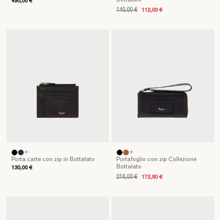
490,00 €
selezione
140,00 €
112,00 €
di
portafogli
in
pelle
,
ideali
per
organizzare
con
stile
le
tue
finanze.
Aggiungi
un
+
+
Porta carte con zip in Bottalato
Portafoglio con zip Collezione
tocco
Bottalato
130,00 €
di
216,00 €
172,80 €
classe
al
tuo
quotidiano