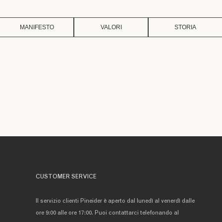
MANIFESTO
VALORI
STORIA
CUSTOMER SERVICE
Il servizio clienti Pineider è aperto dal lunedì al venerdì dalle
ore 9:00 alle ore 17:00. Puoi contattarci telefonando al