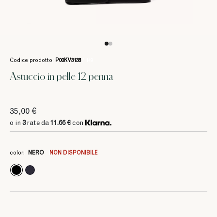
Codice prodotto:
P00KV3138
/ 149
Astuccio in pelle 12 penna
35,00 €
o in
3
rate da
11.66 €
con
color:
NERO
NON DISPONIBILE
3
3
11.66 €
11.66 €