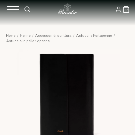
Home
/
Penne
/
Accessori di scrittura
/
Astucci e Portapenne
/
Astuccio in pelle 12 penna