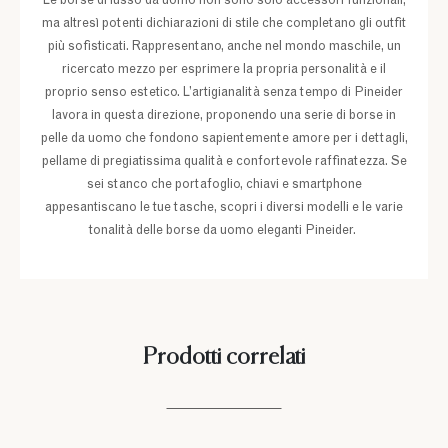
Le borse di lusso da uomo non sono solo accessori funzionali,
ma altresì potenti dichiarazioni di stile che completano gli outfit
più sofisticati. Rappresentano, anche nel mondo maschile, un
ricercato mezzo per esprimere la propria personalità e il
proprio senso estetico. L’artigianalità senza tempo di Pineider
lavora in questa direzione, proponendo una serie di borse in
pelle da uomo che fondono sapientemente amore per i dettagli,
pellame di pregiatissima qualità e confortevole raffinatezza. Se
sei stanco che portafoglio, chiavi e smartphone
appesantiscano le tue tasche, scopri i diversi modelli e le varie
tonalità delle borse da uomo eleganti Pineider.
Prodotti correlati