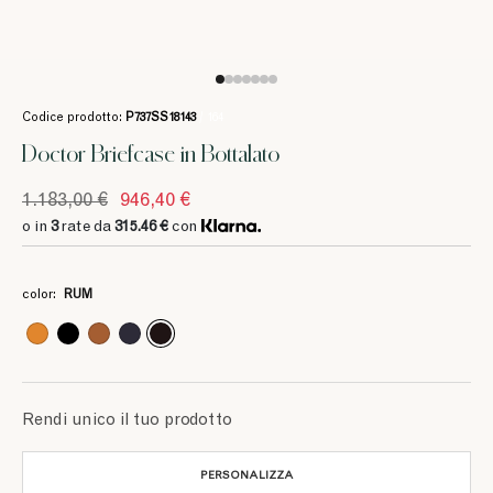
Codice prodotto:
P737SS18143
/ 164
Doctor Briefcase in Bottalato
1.183,00 €
946,40 €
o in
3
rate da
315.46 €
con
3
3
3
3
3
3
3
315.46 €
315.46 €
251.73 €
315.46 €
315.46 €
251.73 €
314.66 €
color:
RUM
3
3
393.33 €
393.33 €
Rendi unico il tuo prodotto
PERSONALIZZA