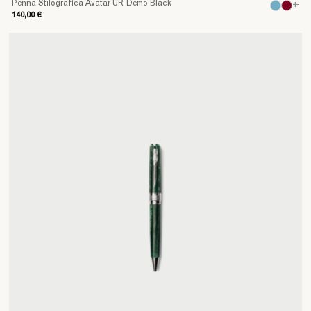
Penna Stilografica Avatar UR Demo Black
+
140,00 €