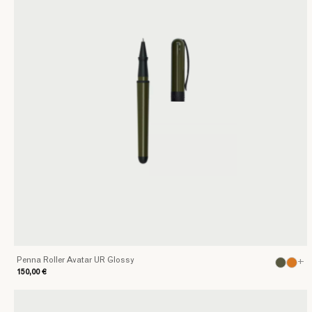
nostre
Collezioni
Penna Roller Avatar UR Glossy
+
150,00 €