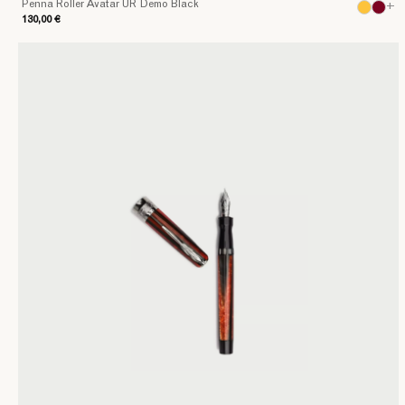
Penna Roller Avatar UR Demo Black
+
130,00 €