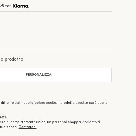
3 €
con
uo prodotto
PERSONALIZZA
differire dal modello/colore scelto. Il prodotto spedito sarà quello
zate
osa di completamente unico, un personal shopper dedicato ti
tua scelta.
Contattaci