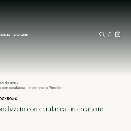
IENCES
MAGAZINE
IZZATI
TE
LETTERIA
RIO VISIVO A MILANO
COLLEZIONI
PARTECIPAZIONI E INVITI MATRIMONIO
COLLEZIONI
PINEIDER EXPRESS
usso da uomo
/
to con ceralacca - in cofanetto Pineider
OGXSC0917
/ 305
onalizzato con ceralacca - in cofanetto