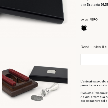
o in
3
rate da
93.3
color:
NERO
Rendi unico il t
L’anteprima potrebbe 
presente nel carrello.
Richieste Personaliz
Se vuoi creare qualc
accompagnerà nella 