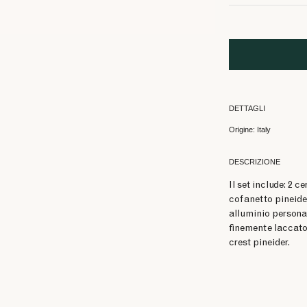
DETTAGLI
Origine: Italy
DESCRIZIONE
Il set include: 2 c
cofanetto pineider
alluminio personal
finemente laccato 
crest pineider.