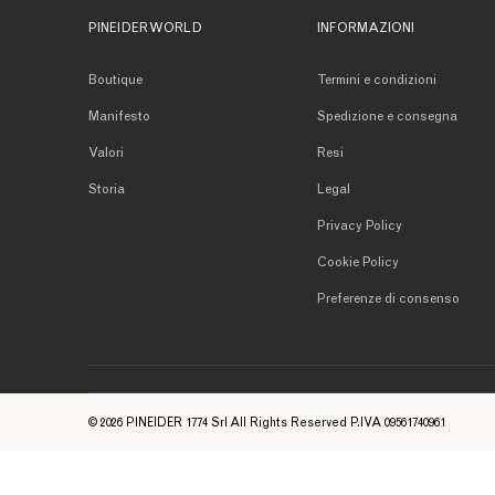
PINEIDER WORLD
INFORMAZIONI
Boutique
Termini e condizioni
Manifesto
Spedizione e consegna
Valori
Resi
Storia
Legal
Privacy Policy
Cookie Policy
Preferenze di consenso
© 2026 PINEIDER 1774 Srl All Rights Reserved P.IVA 09561740961