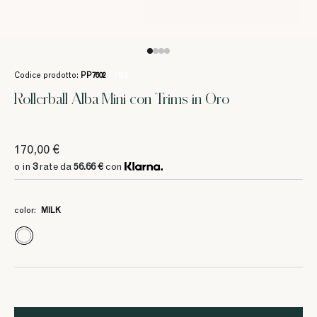
Codice prodotto:
PP7602
/ 1123
Rollerball Alba Mini con Trims in Oro
170,00 €
o in
3
rate da
56.66 €
con
color:
MILK