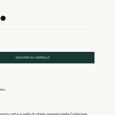
6 €
6 €
6 €
6 €
€
€
AGGIUNGI AL CARRELLO
5
 Box
porta carte in pelle di vitello pregiata della Collezione