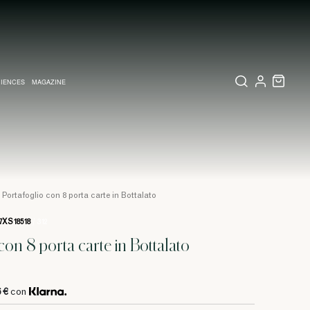
IENCES
MAGAZINE
IZZATI
TE
LETTERIA
RIO VISIVO A MILANO
COLLEZIONI
PARTECIPAZIONI E INVITI MATRIMONIO
COLLEZIONI
PINEIDER EXPRESS
Portafoglio con 8 porta carte in Bottalato
7XS18518
/ 312
con 8 porta carte in Bottalato
6 €
con