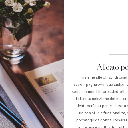
Alleato pe
Insieme alle chiavi di casa
accompagna ovunque andiamo. P
sono elementi imprescindibili in
l’attenta selezione dei materi
alleati perfetti per le attivit
unisca stile e funzionalità,
portafogli da donna
. Trovera
envelope e molti altri, tutti