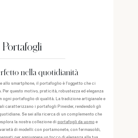
Portafogli
rfetto nella quotidianità
 e allo smartphone, il portafoglio è l’oggetto che ci
er questo motivo, praticità, robustezza ed eleganza
 ogni portafoglio di qualità. La tradizione artigianale e
ali caratterizzano i portafogli Pineider, rendendoli gli
à quotidiane. Se sei alla ricerca di un complemento che
 esplora la nostra collezione di
portafogli da uomo
e
i varietà di modelli: con portamonete, con fermasoldi,
 pensati per aggiungere un tocco di eleganza alla tua