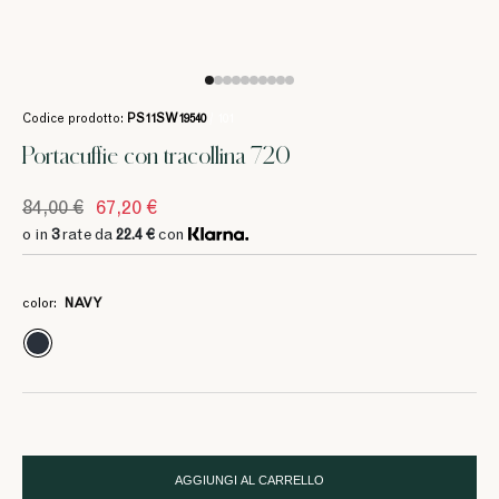
Codice prodotto:
PS11SW19540
/ 101
Portacuffie con tracollina 720
84,00 €
67,20 €
3
3
3
22.4 €
22.4 €
22.4 €
o in
3
rate da
22.4 €
con
color:
NAVY
AGGIUNGI AL CARRELLO