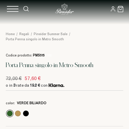
Home
/
Regali
/
Pineider Summer Sale
/
Porta Penna singolo in Metro Smooth
Codice prodotto:
PMS515
/ 550
Porta Penna singolo in Metro Smooth
72,00 €
57,60 €
3
3
3
19.2 €
19.2 €
19.2 €
o in
3
rate da
19.2 €
con
3
30 €
3
3
3
3
19.2 €
19.2 €
19.2 €
19.2 €
color:
VERDE BILIARDO
3
3
3
3
30 €
30 €
30 €
30 €