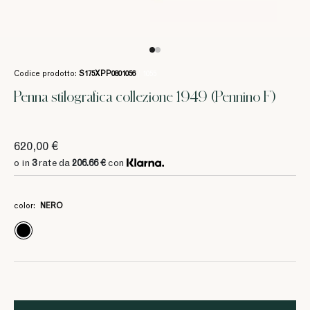
Codice prodotto:
S175XPP0801056
/ 1055
Penna stilografica collezione 1949 (Pennino F)
620,00 €
o in
3
rate da
206.66 €
con
color:
NERO