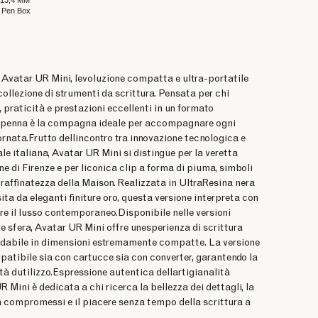
 13,4 MM
i Pen Box
 Avatar UR Mini, levoluzione compatta e ultra-portatile
collezione di strumenti da scrittura. Pensata per chi
 praticità e prestazioni eccellenti in un formato
a penna è la compagna ideale per accompagnare ogni
rnata.Frutto dellincontro tra innovazione tecnologica e
le italiana, Avatar UR Mini si distingue per la veretta
ine di Firenze e per liconica clip a forma di piuma, simboli
a raffinatezza della Maison. Realizzata in UltraResina nera
ita da eleganti finiture oro, questa versione interpreta con
re il lusso contemporaneo.Disponibile nelle versioni
er e sfera, Avatar UR Mini offre unesperienza di scrittura
fidabile in dimensioni estremamente compatte. La versione
patibile sia con cartucce sia con converter, garantendo la
tà dutilizzo.Espressione autentica dellartigianalità
R Mini è dedicata a chi ricerca la bellezza dei dettagli, la
a compromessi e il piacere senza tempo della scrittura a