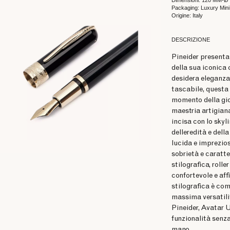
Dimensioni: 120 MM-Ø
Packaging: Luxury Min
Origine: Italy
DESCRIZIONE
Pineider presenta
della sua iconica 
desidera eleganza,
tascabile, quest
momento della gio
maestria artigiana
incisa con lo skyl
delleredità e dell
lucida e imprezios
sobrietà e caratte
stilografica, roll
confortevole e af
stilografica è com
massima versatili
Pineider, Avatar U
funzionalità senz