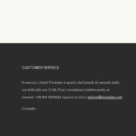
CUSTOMER SERVICE
Il servizio clienti Pineider è aperto dal lunedì al venerdì dalle
ore 9:00 alle ore 17:00. Puoi contattarci telefonando al
numero +39 055 6240224 oppure scrivici
eshop@pineider.com
Contatti