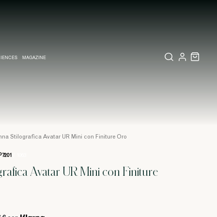
IENCES
MAGAZINE
IZZATI
TE
LETTERIA
RIO VISIVO A MILANO
COLLEZIONI
PARTECIPAZIONI E INVITI MATRIMONIO
COLLEZIONI
PINEIDER EXPRESS
nna Stilografica Avatar UR Mini con Finiture Oro
7201
/ 1063
grafica Avatar UR Mini con Finiture