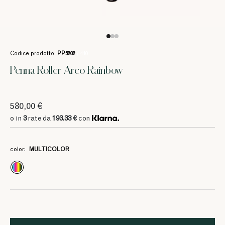
Codice prodotto:
PP5202
/ 410
Penna Roller Arco Rainbow
580,00 €
o in
3
rate da
193.33 €
con
color:
MULTICOLOR