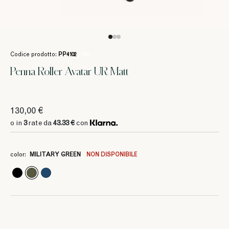
Codice prodotto:
PP4102
/ 606
Penna Roller Avatar UR Matt
130,00 €
3
43.33 €
o in
3
rate da
43.33 €
con
color:
MILITARY GREEN
NON DISPONIBILE
3
3
3
3
3
3
3
43.33 €
43.33 €
43.33 €
43.33 €
43.33 €
43.33 €
43.33 €