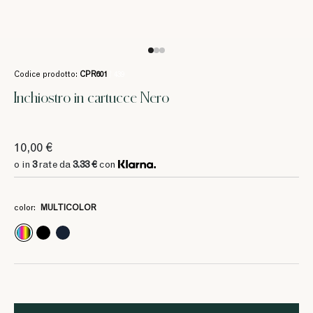
Codice prodotto:
CPR601
/ 439
Inchiostro in cartucce Nero
10,00 €
o in
3
rate da
3.33 €
con
color:
MULTICOLOR
3
3
3.33 €
3.33 €