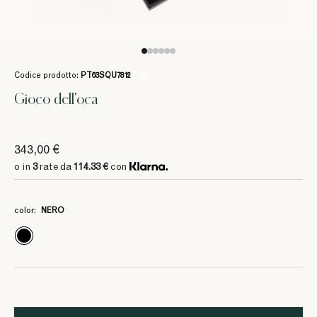
Codice prodotto:
PT63SQU7812
/ 558
Gioco dell'oca
343,00 €
o in
3
rate da
114.33 €
con
color:
NERO