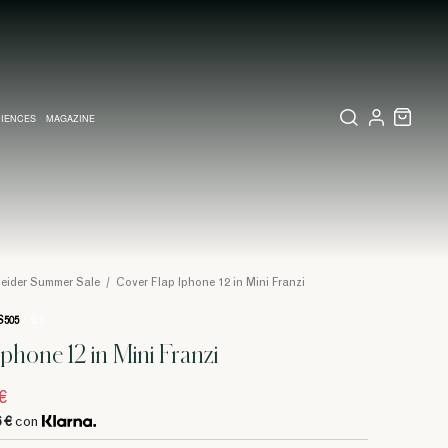
IENCES
MAGAZINE
IZZATI
TE
LETTERIA
RIO VISIVO A MILANO
COLLEZIONI
PARTECIPAZIONI E INVITI MATRIMONIO
COLLEZIONI
PINEIDER EXPRESS
neider Summer Sale
/
Cover Flap Iphone 12 in Mini Franzi
505
/ 525
Iphone 12 in Mini Franzi
€
6 €
con