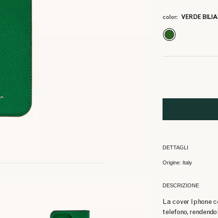
3
3
17.0
17.0
color:
VERDE BILI
DETTAGLI
Origine: Italy
DESCRIZIONE
La cover Iphone co
telefono, rendend