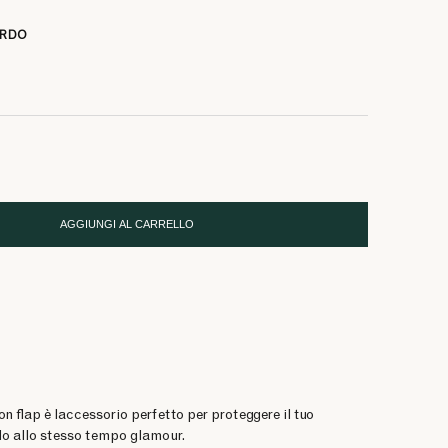
6 €
6 €
ARDO
AGGIUNGI AL CARRELLO
n flap è laccessorio perfetto per proteggere il tuo
olo allo stesso tempo glamour.