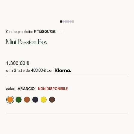
Codice prodotto:
PT63SQU7783
/ 407
Mini Passion Box
1.300,00 €
o in
3
rate da
433.33 €
con
color:
ARANCIO
NON DISPONIBILE
3
3
3
3
3
3
3
3
303.33 €
303.33 €
433.33 €
433.33 €
433.33 €
433.33 €
303.33 €
303.33 €