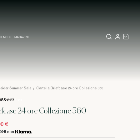
IENCES
MAGAZINE
IZZATI
TE
LETTERIA
RIO VISIVO A MILANO
COLLEZIONI
PARTECIPAZIONI E INVITI MATRIMONIO
COLLEZIONI
PINEIDER EXPRESS
neider Summer Sale
/
Cartella Briefcase 24 ore Collezione 360
7SS18137
/ 160
iefcase 24 ore Collezione 360
00 €
33 €
con