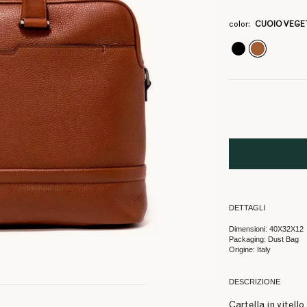
3
3
3
3
236.
189.
236.
189.
color:
CUOIO VEGE
DETTAGLI
Dimensioni: 40X32X12
Packaging: Dust Bag
Origine: Italy
DESCRIZIONE
Cartella in vitel