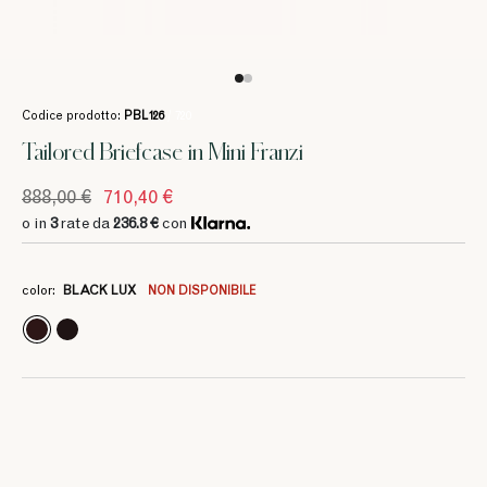
Codice prodotto:
PBL126
/ 720
Tailored Briefcase in Mini Franzi
888,00 €
710,40 €
o in
3
rate da
236.8 €
con
3
3
3
3
3
236.8 €
236.8 €
236.8 €
236.8 €
236.8 €
color:
BLACK LUX
NON DISPONIBILE
3
370 €