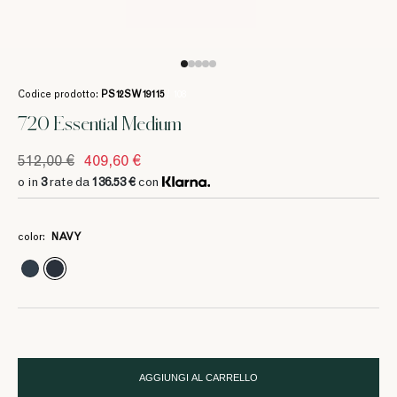
Codice prodotto:
PS12SW19115
/ 108
720 Essential Medium
512,00 €
409,60 €
o in
3
rate da
136.53 €
con
3
3
3
3
136.53 €
136.53 €
136.53 €
136.53 €
color:
NAVY
AGGIUNGI AL CARRELLO