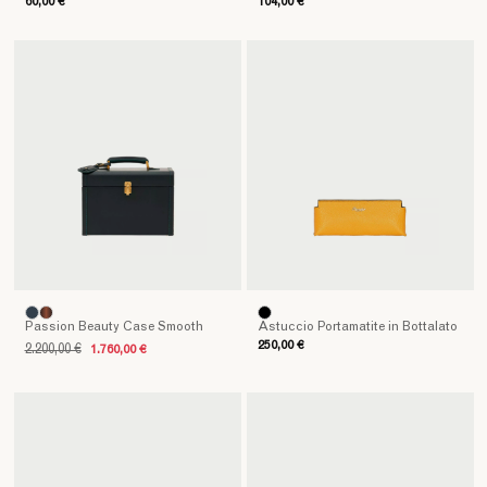
60,00 €
104,00 €
funzionalità
senza
tempo.
Pensati
per
accompagnare
ogni
momento
della
vita
quotidiana,
dal
lavoro
ai
Passion Beauty Case Smooth
Astuccio Portamatite in Bottalato
viaggi,
250,00 €
2.200,00 €
1.760,00 €
dalla
scrittura
all’uso
della
tecnologia,
trasformano