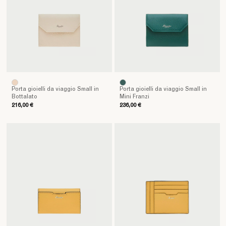
gesti
ordinari
in
esperienze
di
classe.
Realizzati
con
materiali
Porta gioielli da viaggio Small in
Porta gioielli da viaggio Small in
Bottalato
Mini Franzi
pregiati
216,00 €
236,00 €
e
rifiniti
a
mano,
presentano
dettagli
studiati
per
coniugare
eleganza
e