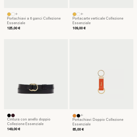
praticità,
rendendo
ogni
+
+
Portachiavi a 6 ganci Collezione
Portacarte verticale Collezione
azione
Essenziale
Essenziale
semplice
125,00 €
109,00 €
e
armoniosa.
Ciascun
pezzo
diventa
un
compagno
discreto
delle
esperienze
personali,
semplificando
le
+
attività
Cintura con anello doppio
Portachiavi Doppio Collezione
quotidiane
Collezione Essenziale
Essenziale
e
149,00 €
85,00 €
valorizzando