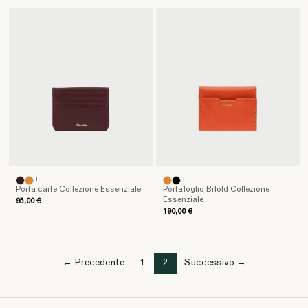
ogni
momento
vissuto.
Scegliere
Pineider
significa
distinguersi
con
stile,
portando
con
sé
+
+
lusso,
Porta carte Collezione Essenziale
Portafoglio Bifold Collezione
personalità
Essenziale
95,00 €
e
190,00 €
raffinatezza
in
ogni
← Precedente
1
2
Successivo →
occasione.