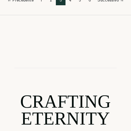
← Precedente
1
2
3
4
5
6
Successivo →
CRAFTING
ETERNITY