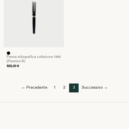
Penna stilografica collezione 1949
(Pennino B)
620,00 €
← Precedente
1
2
3
Successivo →