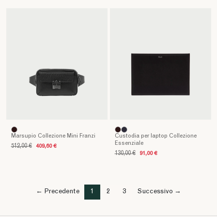
Marsupio Collezione Mini Franzi
Custodia per laptop Collezione
Essenziale
512,00 €
409,60 €
130,00 €
91,00 €
← Precedente
1
2
3
Successivo →