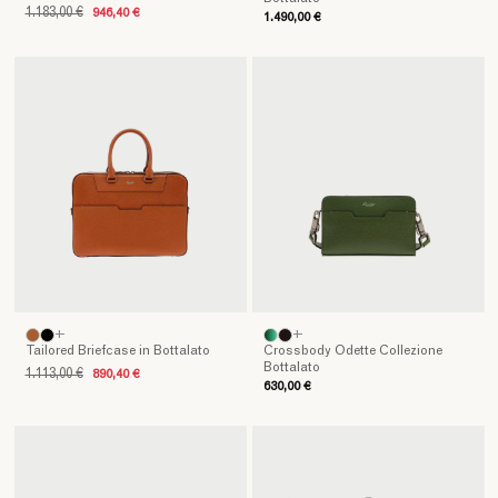
1.183,00 €
946,40 €
1.490,00 €
+
+
Tailored Briefcase in Bottalato
Crossbody Odette Collezione
Bottalato
1.113,00 €
890,40 €
630,00 €