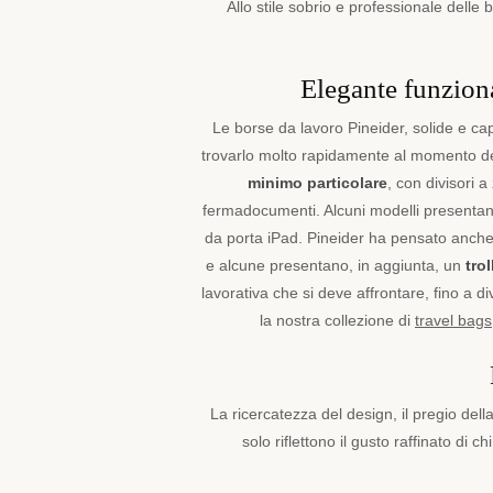
Allo stile sobrio e professionale delle
lavoro
,
progettate
con
Elegante funziona
la
cura
Le borse da lavoro Pineider, solide e capi
artigianale
e
trovarlo molto rapidamente al momento de
l'attenzione
minimo particolare
, con divisori a
ai
fermadocumenti. Alcuni modelli presentan
dettagli
da porta iPad. Pineider ha pensato anche 
che
e alcune presentano, in aggiunta, un
tro
contraddistingue
il
lavorativa che si deve affrontare, fino a di
nostro
la nostra collezione di
travel bags
marchio.
E
se
sei
La ricercatezza del design, il pregio del
un
solo riflettono il gusto raffinato di
professionista
del