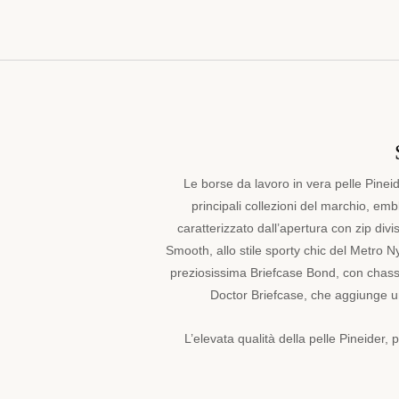
offrendoti
la
combinazione
perfetta
tra
raffinatezza
e
praticità.
Per
Le borse da lavoro in vera pelle Pinei
un'impressione
impeccabile
principali collezioni del marchio, emb
in
caratterizzato dall’apertura con zip divis
ogni
Smooth, allo stile sporty chic del Metro N
contesto
preziosissima Briefcase Bond, con chass
professionale,
Doctor Briefcase, che aggiunge un t
scopri
le
nostre
L’elevata qualità della pelle Pineider,
esclusive
cartelle
da