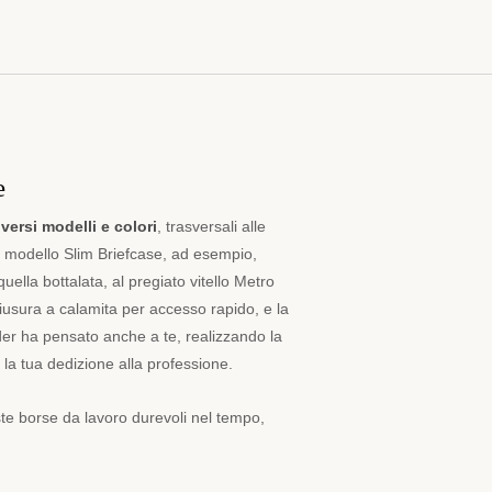
e
iversi modelli e colori
, trasversali alle
 Il modello Slim Briefcase, ad esempio,
quella bottalata, al pregiato vitello Metro
hiusura a calamita per accesso rapido, e la
er ha pensato anche a te, realizzando la
a la tua dedizione alla professione.
te borse da lavoro durevoli nel tempo,