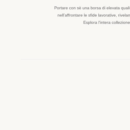
settore
medico,
Portare con sè una borsa di elevata qual
le
nell’affrontare le sfide lavorative, rive
nostre
Esplora l'intera collezion
borse
da
dottore
aggiungono
un
tocco
di
classe
alla
tua
attrezzatura,
garantendo
che
il
tuo
stile
rifletta
la