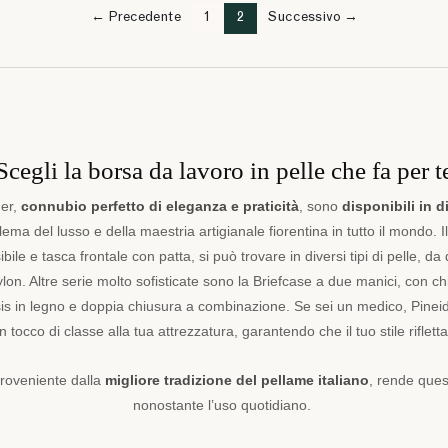
← Precedente
1
2
Successivo →
Scegli la borsa da lavoro in pelle che fa per t
der,
connubio perfetto di eleganza e praticità
, sono
disponibili in d
lema del lusso e della maestria artigianale fiorentina in tutto il mondo.
ibile e tasca frontale con patta, si può trovare in diversi tipi di pelle, da 
ylon. Altre serie molto sofisticate sono la Briefcase a due manici, con c
is in legno e doppia chiusura a combinazione. Se sei un medico, Pineid
occo di classe alla tua attrezzatura, garantendo che il tuo stile riflett
 proveniente dalla
migliore tradizione del pellame italiano
, rende ques
nonostante l’uso quotidiano.