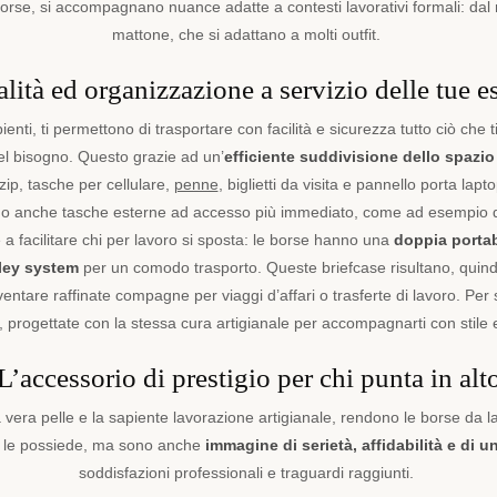
 borse, si accompagnano nuance adatte a contesti lavorativi formali: dal 
mattone, che si adattano a molti outfit.
lità ed organizzazione a servizio delle tue e
enti, ti permettono di trasportare con facilità e sicurezza tutto ciò che t
l bisogno. Questo grazie ad un’
efficiente suddivisione dello spazio
 zip, tasche per cellulare,
penne
, biglietti da visita e pannello porta lap
o anche tasche esterne ad accesso più immediato, come ad esempio que
a facilitare chi per lavoro si sposta: le borse hanno una
doppia portab
lley system
per un comodo trasporto. Queste briefcase risultano, quindi, 
ventare raffinate compagne per viaggi d’affari o trasferte di lavoro. Per 
, progettate con la stessa cura artigianale per accompagnarti con stile
L’accessorio di prestigio per chi punta in alt
la vera pelle e la sapiente lavorazione artigianale, rendono le borse da 
 chi le possiede, ma sono anche
immagine di serietà, affidabilità e di u
soddisfazioni professionali e traguardi raggiunti.