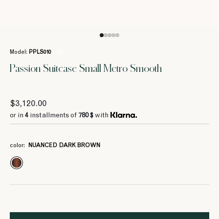
Model:
PPLS010
/ 703
Passion Suitcase Small Metro Smooth
$3,120.00
or in
4
installments of
780 $
with
color:
NUANCED DARK BROWN
4
4
4
4
1115 $
1115 $
1115 $
1115 $