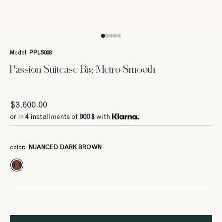
Model:
PPLS008
/ 705
Passion Suitcase Big Metro Smooth
$3,600.00
or in
4
installments of
900 $
with
color:
NUANCED DARK BROWN
4
4
4
4
4
1282.5 $
1282.5 $
1282.5 $
1282.5 $
1282.5 $