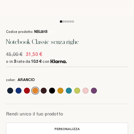
Codice prodotto:
NBL001S
/ 441
Notebook Classic senza righe
45,00 €
31,50 €
o in
3
rate da
10.5 €
con
3
3
3
3
3
3
3
3
3
3
10.5 €
10.5 €
10.5 €
10.5 €
10.5 €
10.5 €
10.5 €
10.5 €
10.5 €
10.5 €
color:
ARANCIO
Rendi unico il tuo prodotto
PERSONALIZZA