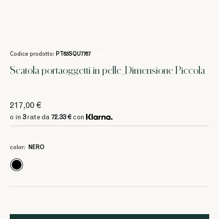
Codice prodotto:
PT63SQU7767
/ 135
Scatola portaoggetti in pelle_Dimensione Piccola
217,00 €
o in
3
rate da
72.33 €
con
color:
NERO
3
3
3
3
103.33 €
103.33 €
103.33 €
72.33 €