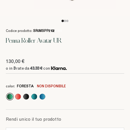
Codice prodotto:
SR0MSPP2102
/ 601
Penna Roller Avatar UR
130,00 €
o in
3
rate da
43.33 €
con
color:
FORESTA
NON DISPONIBILE
3
3
3
3
3
3
3
3
3
3
43.33 €
50 €
61.66 €
61.66 €
43.33 €
43.33 €
61.66 €
50 €
50 €
50 €
Rendi unico il tuo prodotto