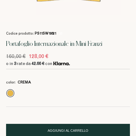
Codice prodotto:
PS11SW19521
/ 93
Portafoglio Internazionale in Mini Franzi
160,00 €
128,00 €
o in
3
rate da
42.66 €
con
3
3
3
3
3
3
3
3
3
42.66 €
42.66 €
42.66 €
42.66 €
42.66 €
42.66 €
42.66 €
42.66 €
42.66 €
color:
CREMA
3
3
66.66 €
66.66 €
AGGIUNGI AL CARRELLO