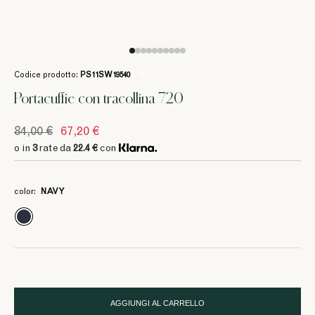
Codice prodotto:
PS11SW19540
/ 101
Portacuffie con tracollina 720
84,00 €
67,20 €
3
3
3
22.4 €
22.4 €
22.4 €
o in
3
rate da
22.4 €
con
color:
NAVY
AGGIUNGI AL CARRELLO