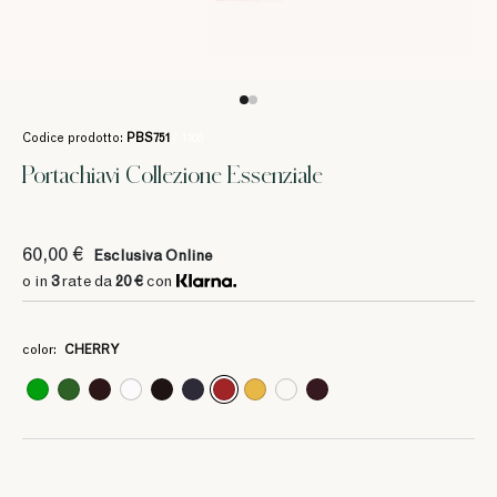
Codice prodotto:
PBS751
/ 1105
Portachiavi Collezione Essenziale
60,00 €
Esclusiva Online
o in
3
rate da
20 €
con
color:
CHERRY
3
3
3
3
3
3
3
3
3
20 €
20 €
20 €
20 €
20 €
20 €
20 €
20 €
20 €