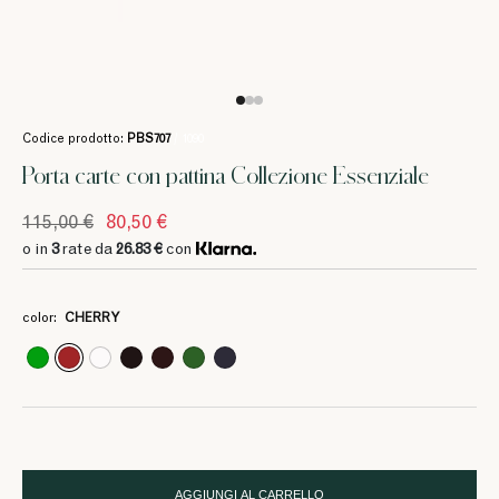
Codice prodotto:
PBS707
/ 1090
Porta carte con pattina Collezione Essenziale
115,00 €
80,50 €
o in
3
rate da
26.83 €
con
3
3
3
3
3
3
26.83 €
26.83 €
26.83 €
26.83 €
26.83 €
26.83 €
color:
CHERRY
AGGIUNGI AL CARRELLO