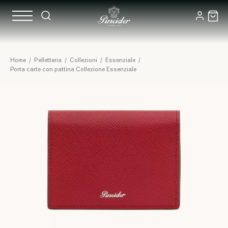
Home
/
Pelletteria
/
Collezioni
/
Essenziale
/
Porta carte con pattina Collezione Essenziale