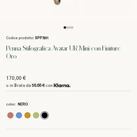
Codice prodotto:
SPP7201
/ 1063
Penna Stilografica Avatar UR Mini con Finiture
Oro
170,00 €
o in
3
rate da
56.66 €
con
color:
NERO
3
3
3
3
3
3
3
3
3
56.66 €
56.66 €
56.66 €
56.66 €
56.66 €
56.66 €
56.66 €
56.66 €
56.66 €