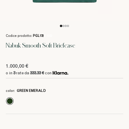
Codice prodotto:
PGL172
/ 1052
Nabuk Smooth Soft Briefcase
1.000,00 €
o in
3
rate da
333.33 €
con
color:
GREEN EMERALD