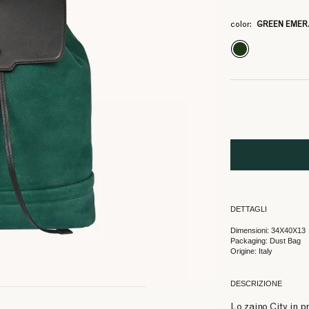
3
266.
color:
GREEN EME
DETTAGLI
Dimensioni: 34X40X13
Packaging: Dust Bag
Origine: Italy
DESCRIZIONE
Lo zaino City in p