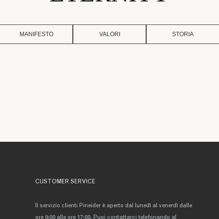
MANIFESTO
VALORI
STORIA
CUSTOMER SERVICE
Il servizio clienti Pineider è aperto dal lunedì al venerdì dalle
ore 9:00 alle ore 17:00. Puoi contattarci telefonando al