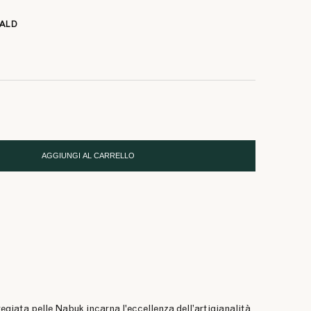
66 €
RALD
AGGIUNGI AL CARRELLO
regiata pelle Nabuk incarna l'eccellenza dell’artigianalità