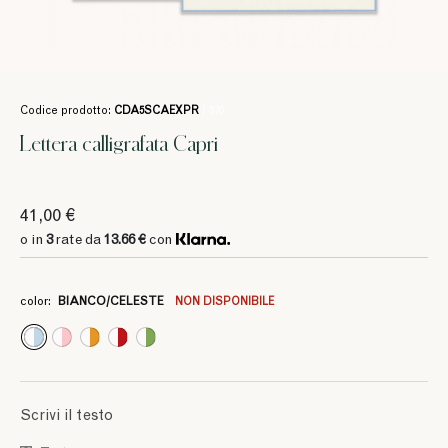
Codice prodotto:
CDA5SCAEXPR
/ 376
Lettera calligrafata Capri
41,00 €
o in
3
rate da
13.66 €
con
color:
BIANCO/CELESTE
NON DISPONIBILE
3
3
3
3
13.66 €
13.66 €
13.66 €
13.66 €
Scrivi il testo