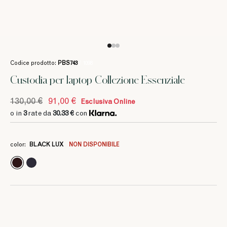
Codice prodotto:
PBS743
/ 1098
Custodia per laptop Collezione Essenziale
130,00 €
91,00 €
Esclusiva Online
o in
3
rate da
30.33 €
con
3
30.33 €
color:
BLACK LUX
NON DISPONIBILE