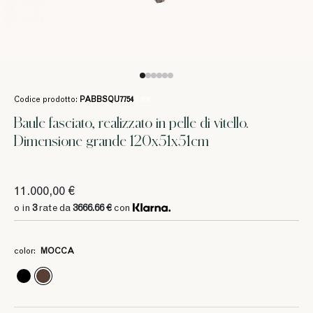
Codice prodotto:
PABBSQU7754
/ 352
Baule fasciato, realizzato in pelle di vitello.
Dimensione grande 120x51x51cm
11.000,00 €
o in
3
rate da
3666.66 €
con
color:
MOCCA
3
3
3666.66 €
3666.66 €